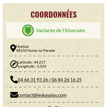
COORDONNÉES
Variante de l'itineraire
Hyelzas
48150 Hures-la-Parade
Latitude : 44.217
Longitude : 3.324
04 66 31 93 26 / 06 84 26 16 25
contact@leskasalas.com