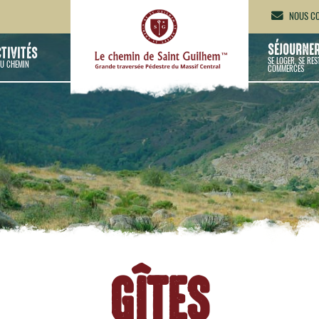
NOUS CO
SÉJOURNE
CTIVITÉS
SE LOGER, SE RES
U CHEMIN
COMMERCES
GÎTES