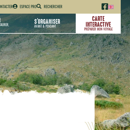
NTACTER
ESPACE PRO
RECHERCHER
CARTE
R
S'ORGANISER
INTERACTIVE
TAURER,
AVANT & PENDANT
PRÉPARER MON VOYAGE