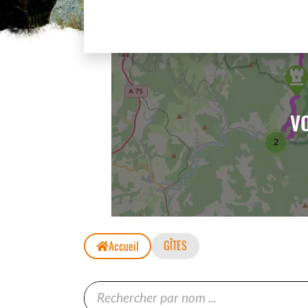
VO
GÎTES
Accueil