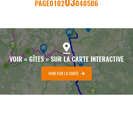
03
PAGE
01
02
04
05
06
VOIR « GÎTES » SUR LA CARTE INTERACTIVE
VOIR SUR LA CARTE