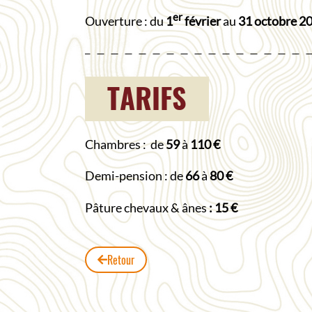
er
Ouverture : du
1
février
au
31 octobre 2
TARIFS
Chambres : de
59
à
110 €
Demi-pension : de
66
à
80 €
Pâture chevaux & ânes
: 15 €
Retour