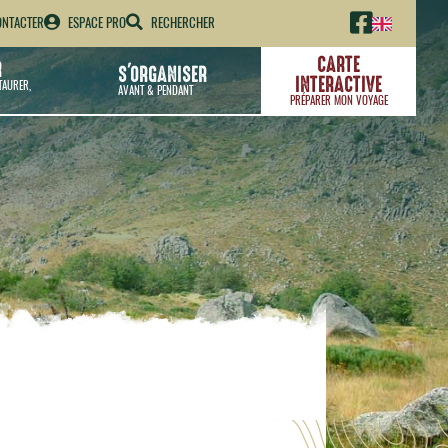
NTACTER
ESPACE PRO
RECHERCHER
CARTE
R
S'ORGANISER
INTERACTIVE
TAURER,
AVANT & PENDANT
PRÉPARER MON VOYAGE