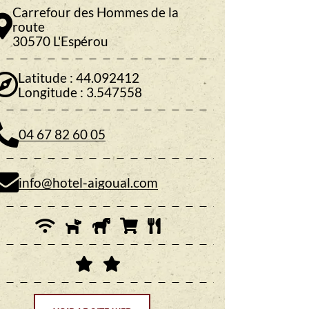
Carrefour des Hommes de la
route
30570 L'Espérou
Latitude : 44.092412
Longitude : 3.547558
04 67 82 60 05
info@hotel-aigoual.com