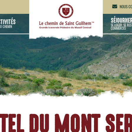
NOUS CO
SÉJOURNE
CTIVITÉS
SE LOGER, SE RES
U CHEMIN
COMMERCES
TEL DU MONT SE