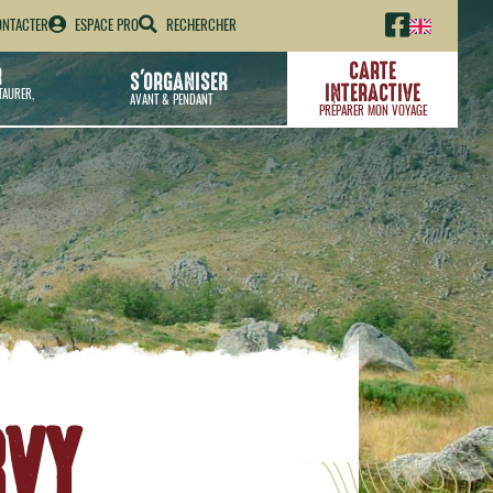
NTACTER
ESPACE PRO
RECHERCHER
CARTE
R
S'ORGANISER
INTERACTIVE
TAURER,
AVANT & PENDANT
PRÉPARER MON VOYAGE
RVY