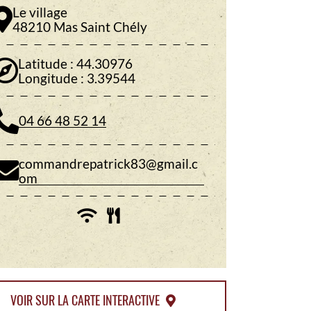
Le village
48210 Mas Saint Chély
Latitude : 44.30976
Longitude : 3.39544
04 66 48 52 14
commandrepatrick83@gmail.c
om
VOIR SUR LA CARTE INTERACTIVE