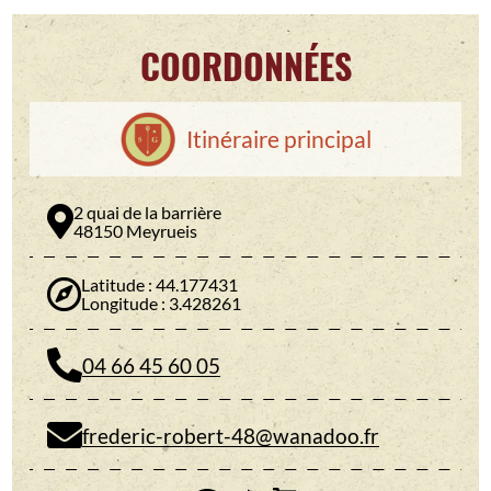
COORDONNÉES
Itinéraire principal
2 quai de la barrière
48150 Meyrueis
Latitude : 44.177431
Longitude : 3.428261
04 66 45 60 05
frederic-robert-48@wanadoo.fr