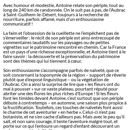
Avec humour et modestie, Antoine relate son périple, tout au
long de 240 km de randonnée. On le suit pas à pas, de l’Aubrac
à Saint-Guilhem-le-Désert, toujours à la recherche de
nourriture, parfois affamé, mais d’un enthousiasme
communicatif !
La faim et l’obsession de la cueillette ne l’empêchent pas de
s’émerveiller : le récit de son périple est ainsi entrecoupé de
commentaires laudatifs sur les paysages ou de petites
vignettes sur le patrimoine rencontré en chemin. Car la France
est un pays d’une richesse exceptionnelle, et Antoine tient à le
faire savoir : la découverte et la préservation du patrimoine
sont des thèmes qui lui tiennent à cœur.
Son enthousiasme s’accompagne parfois de naïveté, que ce
soit concernant la toponymie de la région – support de rêverie
plutôt que d’exposé linguistique – ou la végétation de
l’Aubrac. On a ainsi la surprise de lire que « les fleurs ont du
mal à pousser » sur ce vaste plateau, pourtant réputé pour
abriter une des flores les plus riches d’Europe ! Si les fleurs
font les timides devant Antoine, c’est surtout que son périple
débute à contretemps – en automne, une saison plus propice à
la fructification. Toutefois, ces touches de naïvetés font aussi
le charme de cet aventurier « en herbe ». Celui-ci n’est pas
botaniste, et ne s’en cache d’ailleurs pas. Mais avec le peu qu’il
sait, et non sans courage, il tente l’aventure malgré tout, et
porte sur ce qui l’entoure un regard d’enfant découvrant un