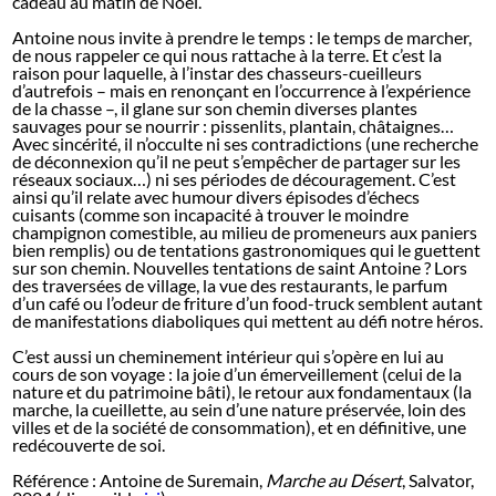
cadeau au matin de Noël.
Antoine nous invite à prendre le temps : le temps de marcher,
de nous rappeler ce qui nous rattache à la terre. Et c’est la
raison pour laquelle, à l’instar des chasseurs-cueilleurs
d’autrefois – mais en renonçant en l’occurrence à l’expérience
de la chasse –, il glane sur son chemin diverses plantes
sauvages pour se nourrir : pissenlits, plantain, châtaignes…
Avec sincérité, il n’occulte ni ses contradictions (une recherche
de déconnexion qu’il ne peut s’empêcher de partager sur les
réseaux sociaux…) ni ses périodes de découragement. C’est
ainsi qu’il relate avec humour divers épisodes d’échecs
cuisants (comme son incapacité à trouver le moindre
champignon comestible, au milieu de promeneurs aux paniers
bien remplis) ou de tentations gastronomiques qui le guettent
sur son chemin. Nouvelles tentations de saint Antoine ? Lors
des traversées de village, la vue des restaurants, le parfum
d’un café ou l’odeur de friture d’un food-truck semblent autant
de manifestations diaboliques qui mettent au défi notre héros.
C’est aussi un cheminement intérieur qui s’opère en lui au
cours de son voyage : la joie d’un émerveillement (celui de la
nature et du patrimoine bâti), le retour aux fondamentaux (la
marche, la cueillette, au sein d’une nature préservée, loin des
villes et de la société de consommation), et en définitive, une
redécouverte de soi.
Référence : Antoine de Suremain,
Marche au Désert
, Salvator,