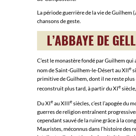
La période guerrière de la vie de Guilhem (
chansons de geste.
L’ABBAYE DE GEL
C’est le monastère fondé par Guilhem qui a
e
nom de Saint-Guilhem-le-Désert au XII
si
primitive de Guilhem, dont il ne reste plus 
e
reconstruit plus tard, à partir du XI
siècle
e
e
Du XI
au XIII
siècles, c’est l’apogée du 
guerres de religion entraînent progressiv
cependant sauvé de la ruine grâce à la con
Mauristes, méconnus dans l’histoire des re