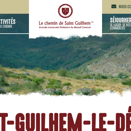
NOUS CO
SÉJOURNE
CTIVITÉS
SE LOGER, SE RES
U CHEMIN
COMMERCES
T-GUILHEM-LE-D