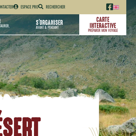
NTACTER
ESPACE PRO
RECHERCHER
CARTE
R
S'ORGANISER
INTERACTIVE
TAURER,
AVANT & PENDANT
PRÉPARER MON VOYAGE
ÉSERT