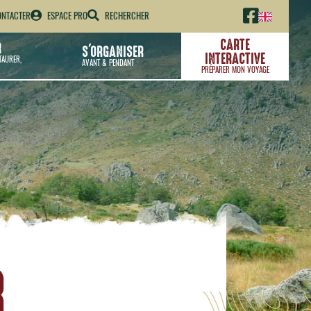
NTACTER
ESPACE PRO
RECHERCHER
CARTE
R
S'ORGANISER
INTERACTIVE
TAURER,
AVANT & PENDANT
PRÉPARER MON VOYAGE
R