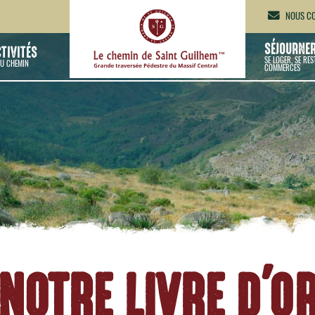
NOUS CO
SÉJOURNE
CTIVITÉS
SE LOGER, SE RES
U CHEMIN
COMMERCES
NOTRE LIVRE D'O