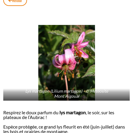
Retour
Lys martagon (Lilium martagon) - © Météosite
Mont Aigoual
Respirez le doux parfum du
lys martagon
, le soir, sur les
plateaux de l’Aubrac !
Espèce protégée, ce grand lys fleurit en été (juin-juillet) dans
les bois et prairies de montagne.