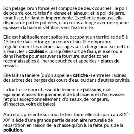
Son pelage, brun foncé, est composé de deux couches : le poil
de bourre, court, très fin, dense et laineux ; et le poil de jarre,
long, lisse, brillant et imperméable. Excellente nageuse, elle
dispose de pattes palmées, d’un corps allongé avec une queue
épaisse à la base et s’effilant vers l'extrémité.
Elle est habituellement solitaire, occupant un territoire de 5 à
15 km de rives le long d’un cours d’eau. Elle emprunte
régulièrement les mêmes passages sur la berge pour se mettre
à l’eau : les «
coulées
». Lorsqu’elle sort de l’eau, elle se roule
dans l’herbe pour essuyer sa fourrure, sur des zones
reconnaissables à l’herbe couchée et appelées «
places de
ressui
».
Elle fait sa tanière (qu’on appelle «
catiche
») entre les racines
des arbres des berges des cours d'eau ou dans d’autres cavités.
La loutre se nourrit essentiellement de
poissons
, mais
également assez fréquemment de batraciens et d'écrevisses
(et plus exceptionnellement, d'oiseaux, de rongeurs,
d'insectes, voire de baies).
e
Autrefois présente sur tout le territoire, elle a disparu au XIX
-
e
XX
siècle d’une grande partie de son aire naturelle de
répartition en raison de la chasse qu’on lui a faite, puis de la
pollution
.