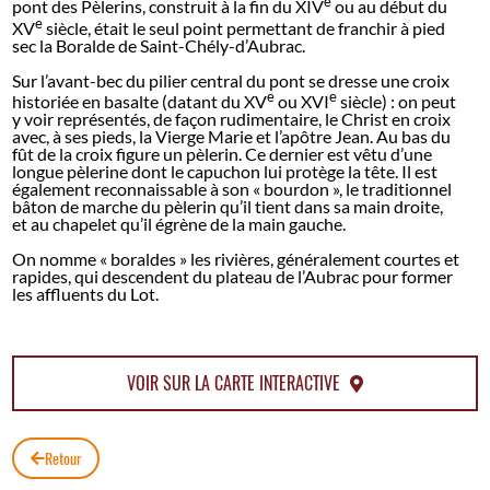
e
pont des Pèlerins, construit à la fin du XIV
ou au début du
e
XV
siècle, était le seul point permettant de franchir à pied
sec la Boralde de Saint-Chély-d’Aubrac.
Sur l’avant-bec du pilier central du pont se dresse une croix
e
e
historiée en basalte (datant du XV
ou XVI
siècle) : on peut
y voir représentés, de façon rudimentaire, le Christ en croix
avec, à ses pieds, la Vierge Marie et l’apôtre Jean. Au bas du
fût de la croix figure un pèlerin. Ce dernier est vêtu d’une
longue pèlerine dont le capuchon lui protège la tête. Il est
également reconnaissable à son « bourdon », le traditionnel
bâton de marche du pèlerin qu’il tient dans sa main droite,
et au chapelet qu’il égrène de la main gauche.
On nomme « boraldes » les rivières, généralement courtes et
rapides, qui descendent du plateau de l’Aubrac pour former
les affluents du Lot.
VOIR SUR LA CARTE INTERACTIVE
Retour