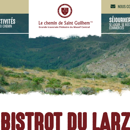
NOUS CO
SÉJOURNE
CTIVITÉS
SE LOGER, SE RES
U CHEMIN
COMMERCES
 BISTROT DU LAR