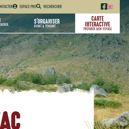
NTACTER
ESPACE PRO
RECHERCHER
CARTE
R
S'ORGANISER
INTERACTIVE
TAURER,
AVANT & PENDANT
PRÉPARER MON VOYAGE
ZAC