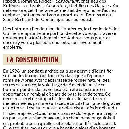
l’époque romaine, Rodez –
Segodunum
, chef-lieu des
Rutènes – et Javols –
Anderitum
, chef-lieu des Gabales. Au-
delà encore, cet itinéraire permettait de rejoindre d’autres
capitales, notamment Lyon au nord-est et Bordeaux ou
Saint-Bertrand-de-Comminges au sud-ouest.
Des Enfrux au Pendouliou de Fabrègues, le chemin de Saint
Guilhem emprunte une portion de cette voie, qui traverse
notamment la forêt domaniale d’Aubrac : vous pourrez
encore y voir, à plusieurs endroits, son revêtement
empierré.
LA CONSTRUCTION
En 1996, un sondage archéologique a permis d’identifier
son mode de construction, très classique à l’époque
romaine. Après avoir débarrassé de rocher naturel des
terres de surface, la voie, large de 6 m et délimitée en
bordure par des dalles verticales, a été construite en
apportant un remblai d’éclats de basalte et de terre. Ce
dernier a servi de support à des blocs de basalte, eux-
mêmes nivelés par une surface de circulation faite de gravier
et de terre. Il est sûr que cette voie existait dès le début du
er
I
siècle après J.-C. au moins, sans exclure qu’elle ait repris
en partie, en le réaménageant, un cheminement gaulois. Il
e
est probable aussi qu’elle a été refaite au III
siècle apès. J.-
C., ou tout au moins qu’elle a bénéficié alors d’un bornage,