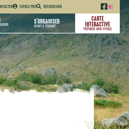
NTACTER
ESPACE PRO
RECHERCHER
CARTE
R
S'ORGANISER
INTERACTIVE
TAURER,
AVANT & PENDANT
PRÉPARER MON VOYAGE