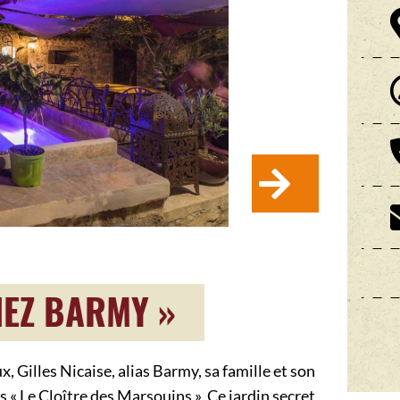
HEZ BARMY »
 Gilles Nicaise, alias Barmy, sa famille et son
 « Le Cloître des Marsouins ». Ce jardin secret