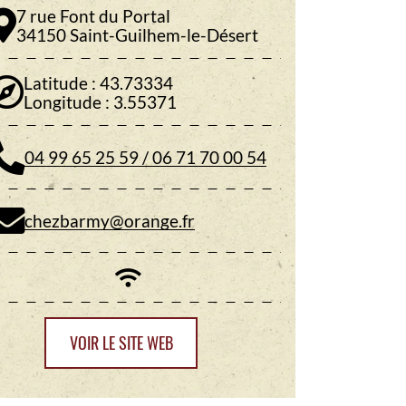
7 rue Font du Portal
34150 Saint-Guilhem-le-Désert
Latitude : 43.73334
Longitude : 3.55371
04 99 65 25 59 / 06 71 70 00 54
chezbarmy@orange.fr
VOIR LE SITE WEB