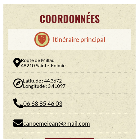
COORDONNÉES
Itinéraire principal
Route de Millau
48210 Sainte-Enimie
Latitude : 44.3672
Longitude : 3.41097
06 68 85 46 03
canoemejean@gmail.com