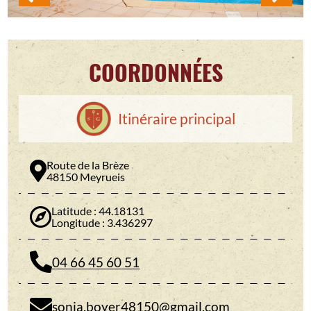
COORDONNÉES
Itinéraire principal
Route de la Brèze
48150 Meyrueis
Latitude : 44.18131
Longitude : 3.436297
04 66 45 60 51
sonia.boyer48150@gmail.com